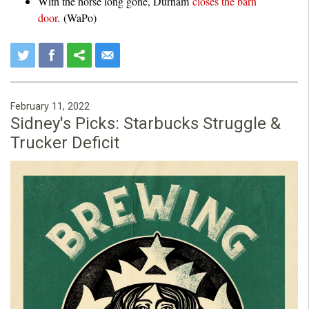
With the horse long gone, Durham
closes the barn
door
. (WaPo)
February 11, 2022
Sidney's Picks: Starbucks Struggle &
Trucker Deficit