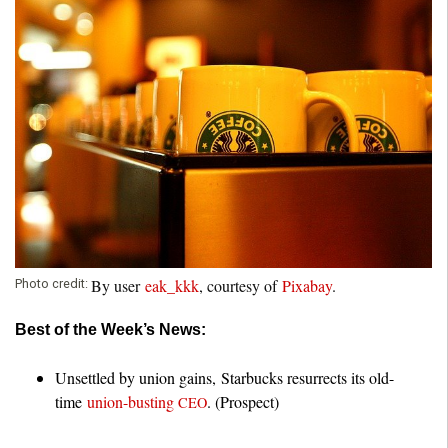
o
u
n
d
a
t
By user
eak_kkk
, courtesy of
Pixabay
.
Photo credit:
i
Best of the Week’s News:
o
Unsettled by union gains, Starbucks resurrects its old-
time
union-busting
. (Prospect)
CEO
n