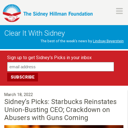
Skip
to
main
H
content
Clear It With Sidney
i
The best of the week’s news by
Lindsay Beyerstein
l
Sign up to get Sidney's Picks in your inbox
l
m
a
March 18, 2022
Sidney’s Picks: Starbucks Reinstates
n
Union-Busting CEO; Crackdown on
Abusers with Guns Coming
F