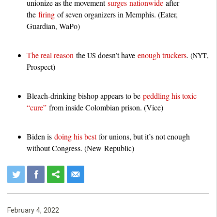
unionize as the movement
surges nationwide
after
the
firing
of seven organizers in Memphis. (Eater,
Guardian, WaPo)
The real reason
the
doesn’t have
enough truckers
. (
,
US
NYT
Prospect)
Bleach-drinking bishop appears to be
peddling his toxic
“cure”
from inside Colombian prison. (Vice)
Biden is
doing his best
for unions, but it’s not enough
without Congress. (New Republic)
February 4, 2022