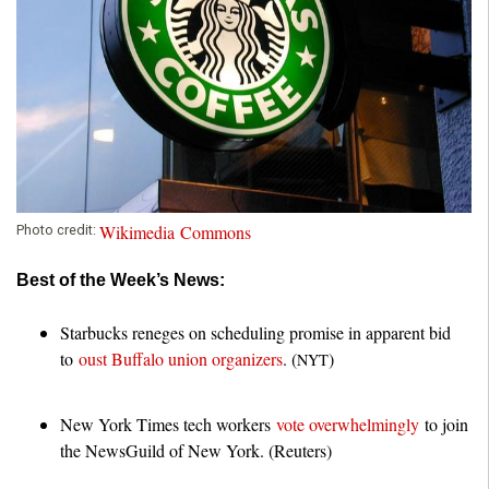
Wikimedia Commons
Photo credit:
Best of the Week’s News:
Starbucks reneges on scheduling promise in apparent bid
to
oust Buffalo union organizers
. (
)
NYT
New York Times tech workers
vote overwhelmingly
to join
the NewsGuild of New York. (Reuters)