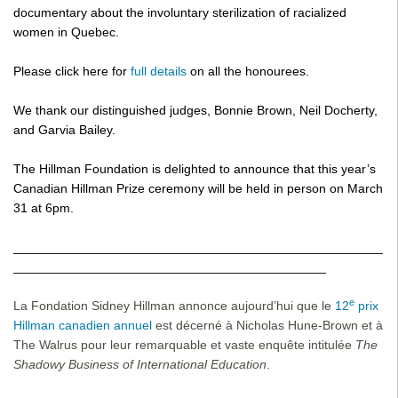
documentary about the involuntary sterilization of racialized 
women in Quebec.
Please click here for 
full details
 on all the honourees. 
We thank our distinguished judges, Bonnie Brown, Neil Docherty, 
and Garvia Bailey.
The Hillman Foundation is delighted to announce that this year’s 
Canadian Hillman Prize ceremony will be held in person on
 March 
31 at 6pm
.
____________________________________________________
____________________________________________
e
La Fondation Sidney Hillman annonce aujourd’hui que le
12
prix
Hillman canadien annuel
est décerné à Nicholas Hune-Brown et à
The Walrus pour leur remarquable et vaste enquête intitulée
The
Shadowy Business of International Education
.