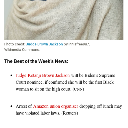
Photo credit:
Judge Brown Jackson
by Innisfree987,
Wikimedia Commons.
The Best of the Week’s New
s:
Judge Ketanji Brown Jackson
will be Biden’s Supreme
Court nominee, if confirmed she will be the first Black
woman to sit on the high court. (
)
CNN
Arrest of
Amazon union organizer
dropping off lunch may
have violated labor laws. (Reuters)