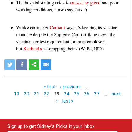
The hospital staffing crisis is
caused by greed
and poor
working conditions, nurses say. (
)
NYT
Workwear maker
Carhartt
says it’s keeping its vaccine
mandate despite the Supreme Court striking down the
vaccinate or test requirement for large employers,
but
Starbucks
is scrapping theirs. (WaPo,
)
NPR
« first
‹ previous
…
P
19
20
21
22
23
24
25
26
27
…
next
a
›
last »
g
e
Sign up to get Sidney's Picks in your inbox
s